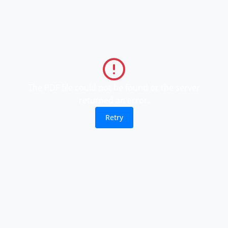
The PDF file could not be found or the server
returned an error.
Retry