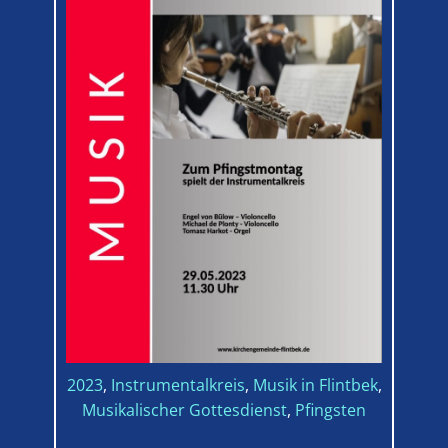
2023
,
Instrumentalkreis
,
Musik in Flintbek
,
Musikalischer Gottesdienst
,
Pfingsten